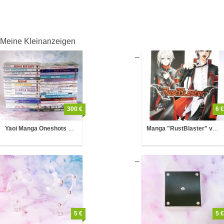
Meine Kleinanzeigen
300 €
6 €
Yaoi Manga Oneshots Boys Love Einzelbände Sammlungsauflösung
Manga "RustBlaster" von Yana Toboso
5 €
5 €