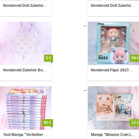
Nendoroid Doll Zubehör Stativ
Nendoroid Doll Zubehör Bodenplatte
5 €
58 €
Nendoroid Zubehör Bodenplatte
Nendoroid Figur 2623 Anya Forger (Spy x Family)
80 €
12 €
Yaoi Manga "Verliebter Tyrann" Bd 1-13 & "Küss mich Student" 1-4
Manga "Minatos Coin Laundry" Band 1 & 2