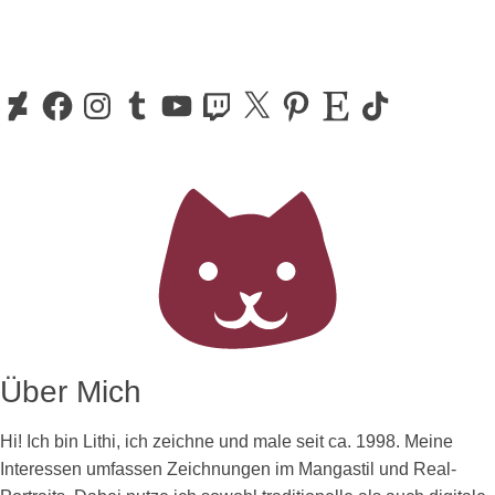
DeviantArt
Facebook
Instagram
Tumblr
YouTube
Twitch
X
Pinterest
Etsy
TikTok
Navigationsleiste
Über Mich
Hi! Ich bin Lithi, ich zeichne und male seit ca. 1998. Meine
Interessen umfassen Zeichnungen im Mangastil und Real-